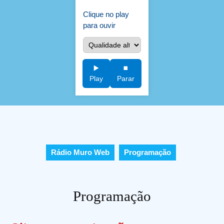
Clique no play
para ouvir
▶️
⏹️
Play
Parar
Rádio Muro Web
Programação
Programação