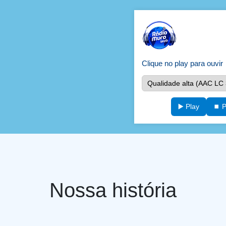
Clique no play para ouvir
▶️ Play
⏹️ 
Nossa história